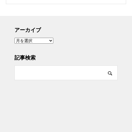
アーカイブ
ア
ー
カ
イ
ブ
記事検索