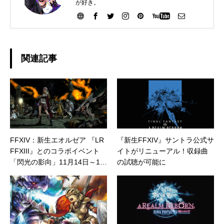
が好き。
関連記事
FFXIV：新生エオルゼア 『LR
『新生FFXIV』サントラ公式サ
FFXIII』とのコラボイベント
イトがリニューアル！収録曲
「閃光の影向」11月14日～12
の試聴が可能に
月9日まで開催 #FF14