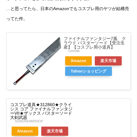
…と思ってたら、日本のAmazonでもコスプレ用のヤツが結構売
ってた件。
ファイナルファンタジー7風 ク
ラウド バスターソード【受注生
産】【コスプレ用小道具】
cosmith
Amazon
楽天市場
Yahooショッピング
コスプレ道具★312860★クライ
シス コア ファイナルファンタジ
ーVII★ザックス バスターソード
大剣武器
SUNDREAMSHOP
Amazon
楽天市場