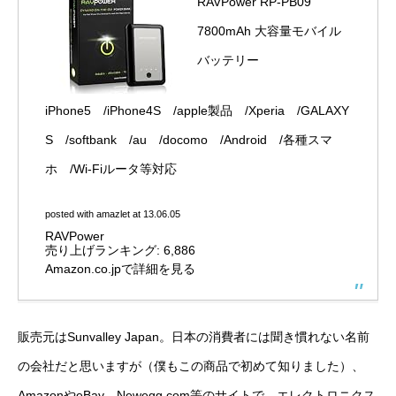
RAVPower RP-PB09
7800mAh 大容量モバイル
バッテリー
iPhone5 /iPhone4S /apple製品 /Xperia /GALAXY
S /softbank /au /docomo /Android /各種スマ
ホ /Wi-Fiルータ等対応
posted with
amazlet
at 13.06.05
RAVPower
売り上げランキング: 6,886
Amazon.co.jpで詳細を見る
販売元はSunvalley Japan。日本の消費者には聞き慣れない名前
の会社だと思いますが（僕もこの商品で初めて知りました）、
AmazonやeBay、Newegg.com等のサイトで、エレクトロニクス