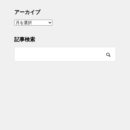
アーカイブ
ア
ー
カ
イ
ブ
記事検索