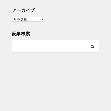
アーカイブ
ア
ー
カ
イ
ブ
記事検索