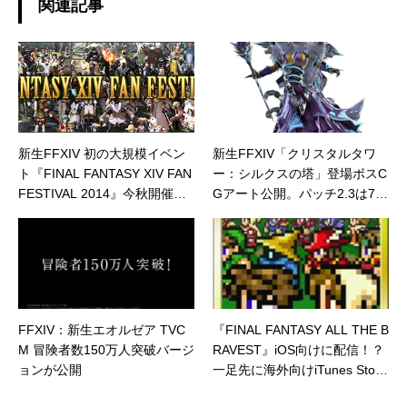
関連記事
新生FFXIV 初の大規模イベン
新生FFXIV「クリスタルタワ
ト『FINAL FANTASY XIV FAN
ー：シルクスの塔」登場ボスC
FESTIVAL 2014』今秋開催決
Gアート公開。パッチ2.3は7月
定。東京では11月下旬に
8日に公開予定
FFXIV：新生エオルゼア TVC
『FINAL FANTASY ALL THE B
M 冒険者数150万人突破バージ
RAVEST』iOS向けに配信！？
ョンが公開
一足先に海外向けiTunes Store
で公開！！