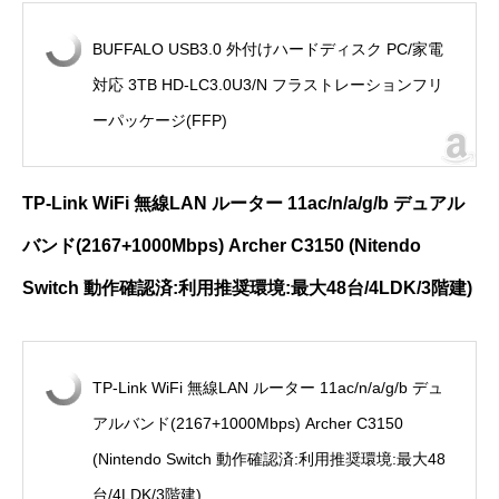
BUFFALO USB3.0 外付けハードディスク PC/家電
対応 3TB HD-LC3.0U3/N フラストレーションフリ
ーパッケージ(FFP)
TP-Link WiFi
無線
LAN
ルーター
11ac/n/a/g/b
デュアル
バンド
(2167+1000Mbps) Archer C3150 (Nitendo
Switch
動作確認済
:
利用推奨環境
:
最大
48
台
/4LDK/3
階建
)
TP-Link WiFi 無線LAN ルーター 11ac/n/a/g/b デュ
アルバンド(2167+1000Mbps) Archer C3150
(Nintendo Switch 動作確認済:利用推奨環境:最大48
台/4LDK/3階建)