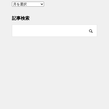
ア
ー
カ
イ
ブ
記事検索