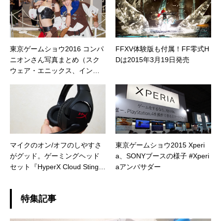
東京ゲームショウ2016 コンパ
FFXV体験版も付属！FF零式H
ニオンさん写真まとめ（スク
Dは2015年3月19日発売
ウェア・エニックス、インテ
ル） #TGS2016
マイクのオン/オフのしやすさ
東京ゲームショウ2015 Xperi
がグッド。ゲーミングヘッド
a、SONYブースの様子 #Xperi
セット『HyperX Cloud Stinge
aアンバサダー
r』レビュー
特集記事