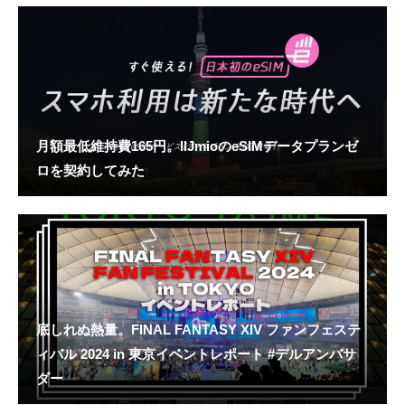
月額最低維持費165円。IIJmioのeSIMデータプランゼ
ロを契約してみた
底しれぬ熱量。FINAL FANTASY XIV ファンフェステ
ィバル 2024 in 東京イベントレポート #デルアンバサ
ダー