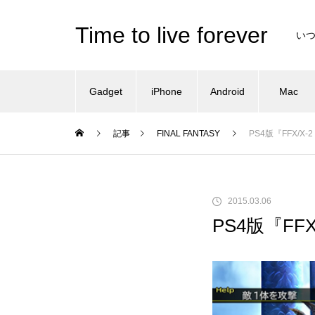
Time to live forever
い
Gadget
iPhone
Android
Mac
記事
FINAL FANTASY
PS4版『FFX/X
2015.03.06
PS4版『FF