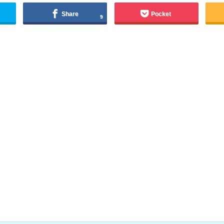
Share
Pocket
9