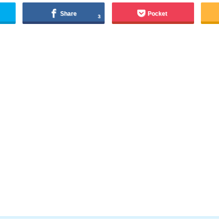
Share
Pocket
3