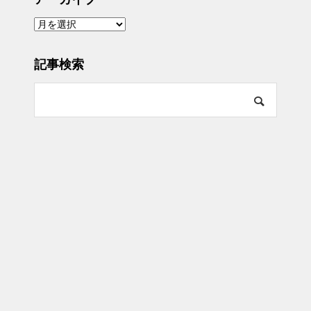
ア
ー
カ
イ
ブ
記事検索