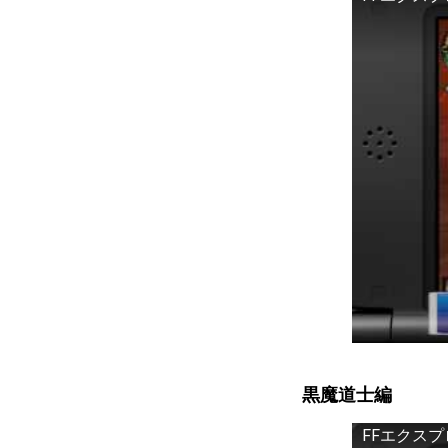
黒魔道士編
FFエクス