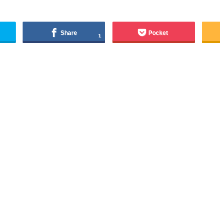
Share
Pocket
1