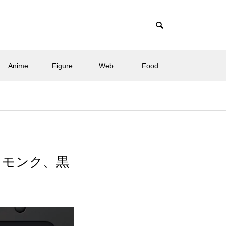
Anime
Figure
Web
Food
、モンク、黒