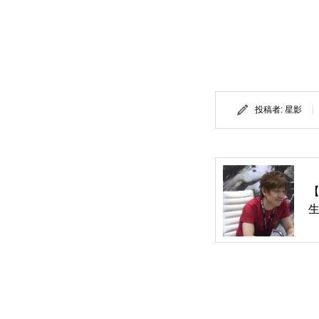
投稿者:
星影
【
生
イ
o