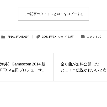
この記事のタイトルとURLをコピーする
FINAL FANTASY
3DS
,
FFEX
,
ジョブ
,
動画
コメント:
0
海外】Gamescom 2014 新
全６曲が無料公開…だ
FFXIV吉田プロデューサー
と…！？伝説かわいい２次
ンタビュー動画（GAME.c
アイドル大森杏子ちゃんの
.uk）
メージアルバムが登場！