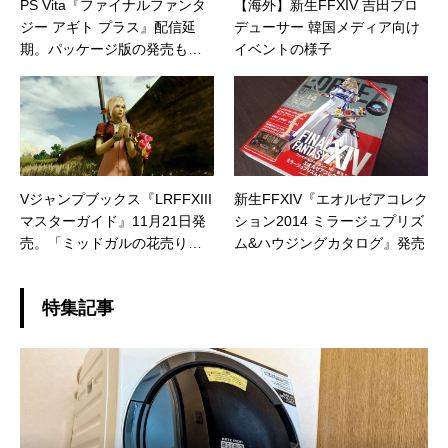
PS Vita『ファイナルファンタ
【海外】新生FFXIV 吉田プロ
ジー アギト プラス』配信延
デューサー 韓国メディア向け
期。パッケージ版の発売も未
イベントの様子
定に
Vジャンプブックス『LRFFXIII
新生FFXIV『エオルゼアコレク
マスターガイド』11月21日発
ション2014 ミラージュプリズ
売。「ミッドガルの花売り」
ム&ハウジングカタログ』発売
のアイテムコードが付属
特集記事