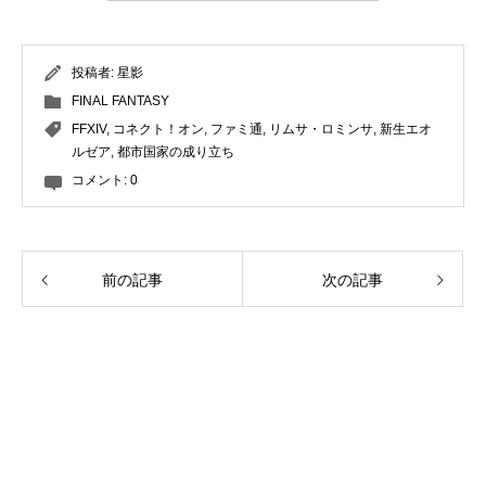
投稿者:
星影
FINAL FANTASY
FFXIV
,
コネクト！オン
,
ファミ通
,
リムサ・ロミンサ
,
新生エオ
ルゼア
,
都市国家の成り立ち
コメント:
0
前の記事
次の記事