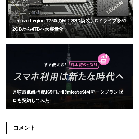
Lenovo Legion T750iのM.2 SSD換装。Cドライブを51
2GBから4TBへ大容量化
月額最低維持費165円。IIJmioのeSIMデータプランゼ
ロを契約してみた
コメント