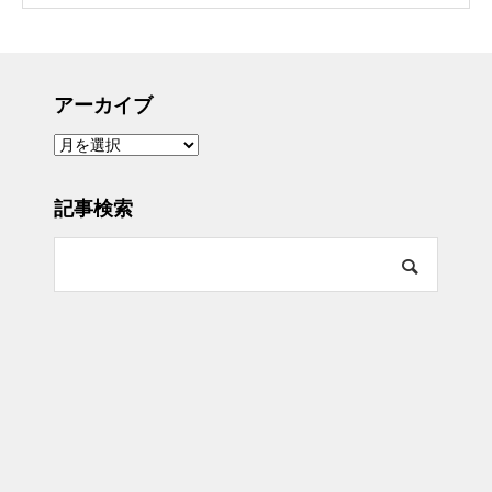
アーカイブ
ア
ー
カ
イ
ブ
記事検索