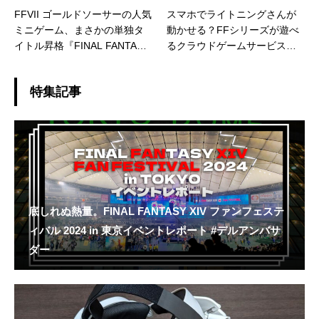
FFVII ゴールドソーサーの人気
スマホでライトニングさんが
ミニゲーム、まさかの単独タ
動かせる？FFシリーズが遊べ
イトル昇格『FINAL FANTASY
るクラウドゲームサービス『D
VII G-BIKE』発表
IVE IN』10月9日に開始
特集記事
底しれぬ熱量。FINAL FANTASY XIV ファンフェステ
ィバル 2024 in 東京イベントレポート #デルアンバサ
ダー