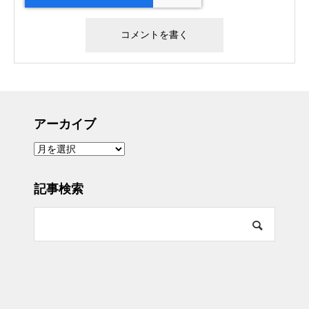
アーカイブ
ア
ー
カ
イ
ブ
記事検索