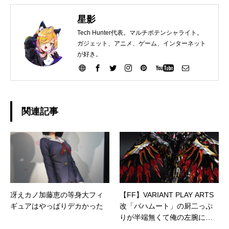
星影
Tech Hunter代表。マルチポテンシャライト。
ガジェット、アニメ、ゲーム、インターネット
が好き。
関連記事
冴えカノ加藤恵の等身大フィ
【FF】VARIANT PLAY ARTS
ギュアはやっぱりデカかった
改「バハムート」の厨二っぷ
りが半端無くて俺の左腕に眠
る幻獣神“竜王”が疼くッ…！！