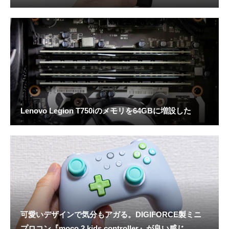
Lenovo Legion T750iのメモリを64GBに増設した
可愛いデザインで気分もアガる。DIGIFORCE製ミニ
プロコン『moco 2 kids controller』が良い感じ