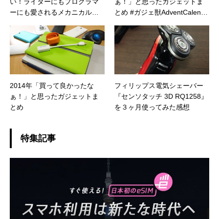
い！ライターにもプログラマ
ぁ！」と思ったガジェットま
ーにも愛されるメカニカルキ
とめ #ガジェ獣AdventCalenda
ーボード「Taptek」が最高だ
r
った
2014年「買って良かったな
フィリップス電気シェーバー
ぁ！」と思ったガジェットま
『センソタッチ 3D RQ1258』
とめ
を３ヶ月使ってみた感想
特集記事