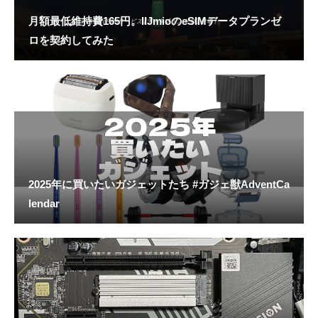
月額最低維持費165円。IIJmioのeSIMデータプランゼ
ロを契約してみた
2025年に買いたいガジェットたち #ガジェ獣AdventCa
lendar