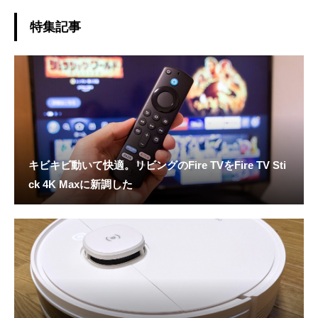
特集記事
キビキビ動いて快適。リビングのFire TVをFire TV Sti
ck 4K Maxに新調した