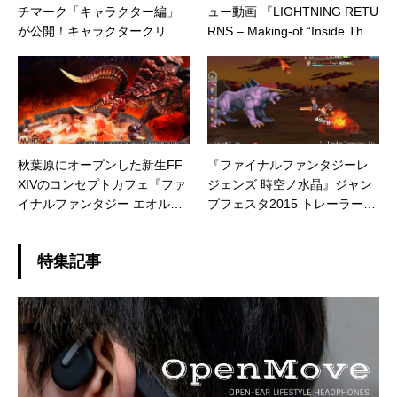
チマーク「キャラクター編」
ュー動画 『LIGHTNING RETU
が公開！キャラクタークリエ
RNS – Making-of “Inside The
イションも体験できるぞ！！
Square” (1ère partie)』
秋葉原にオープンした新生FF
『ファイナルファンタジーレ
XIVのコンセプトカフェ『ファ
ジェンズ 時空ノ水晶』ジャン
イナルファンタジー エオルゼ
プフェスタ2015 トレーラー公
アカフェ』紹介動画
開
特集記事