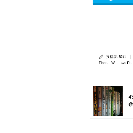
投稿者:
星影
Phone
,
Windows Pho
4
数
e
き