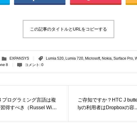
この記事のタイトルとURLをコピーする
EXPANSYS
Lumia 520
,
Lumia 720
,
Microsoft
,
Nokia
,
Surface Pro
,
W
ne 8
コメント:
0
3 プログラミング言語は複
ご存知ですか？HTC J butte
習得すべき（Russel Wind
lyの利用者はDropboxの容
r） 『プログラマが知るべ
＋23GBの特典がもらえま
97のこと 』