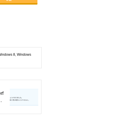
indows 8
,
Windows
rf
量
す