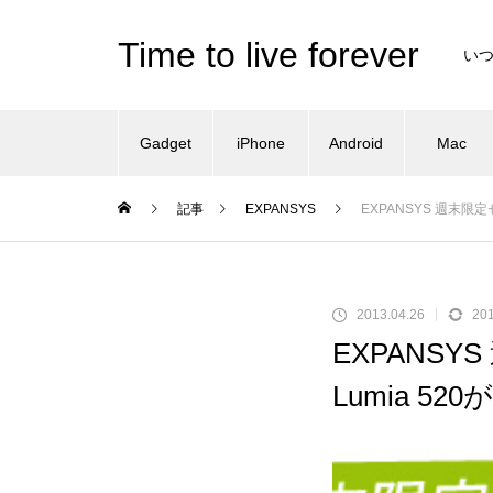
Time to live forever
い
Gadget
iPhone
Android
Mac
記事
EXPANSYS
EXPANSYS 週末限定セ
2013.04.26
201
EXPANSYS
Lumia 5