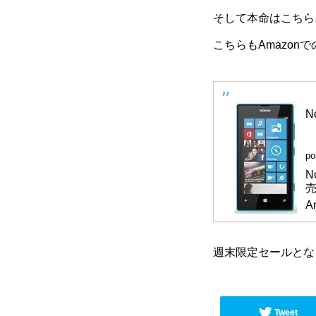
そして本命はこちら。
こちらもAmazon
N
po
N
売
A
週末限定セールとなっ
Tweet