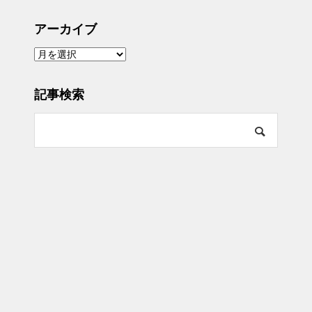
アーカイブ
ア
ー
カ
イ
ブ
記事検索