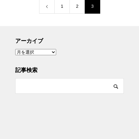
1
2
3
アーカイブ
ア
ー
カ
イ
ブ
記事検索