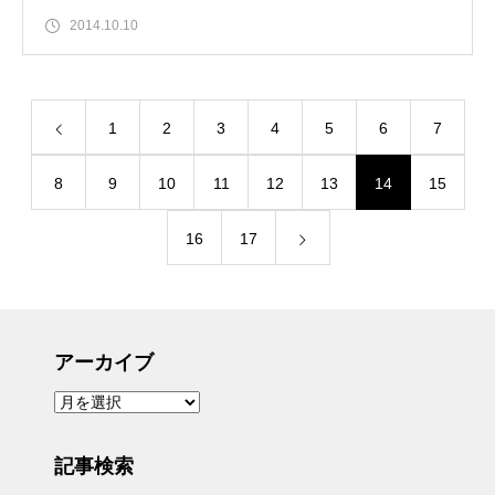
2014.10.10
1
2
3
4
5
6
7
8
9
10
11
12
13
14
15
16
17
アーカイブ
ア
ー
カ
イ
ブ
記事検索