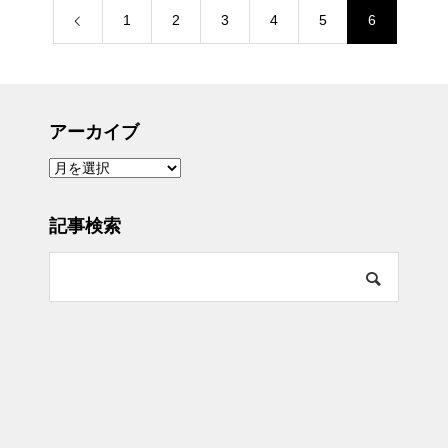
1
2
3
4
5
6
アーカイブ
ア
ー
カ
イ
ブ
記事検索