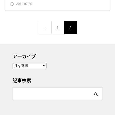
2014.07.20
1
2
アーカイブ
ア
ー
カ
イ
ブ
記事検索