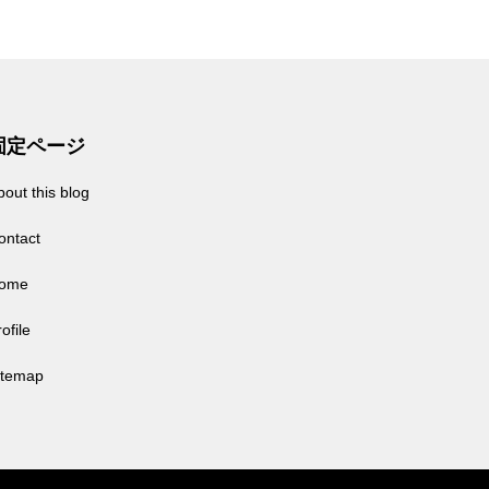
固定ページ
bout this blog
ontact
ome
ofile
itemap