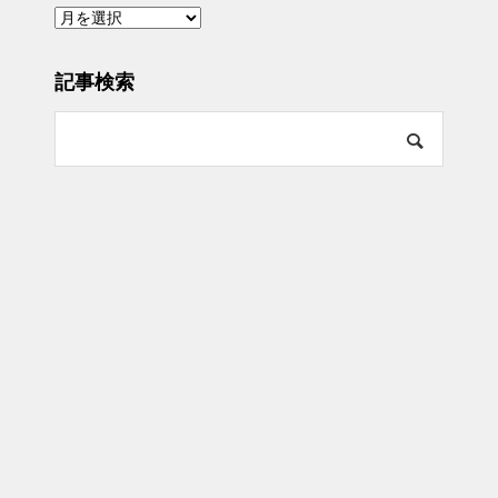
ア
ー
カ
イ
ブ
記事検索