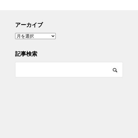
アーカイブ
ア
ー
カ
イ
ブ
記事検索